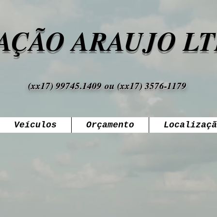
AÇÃO AR
AUJ
O
LT
(xx17) 99745.1409
ou (x
x17)
3
576
-1179
Veículos
Orçamento
Localizaçã